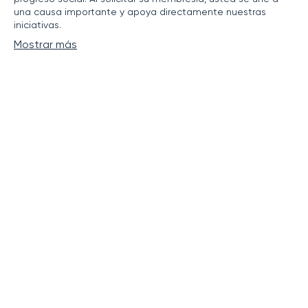
Conviértase en miembro de nuestra comunidad y acceda a
beneficios exclusivos y una red de apoyo dedicada al
progreso social. Al solicitar su membresía, usted se une a
una causa importante y apoya directamente nuestras
iniciativas.
Mostrar más